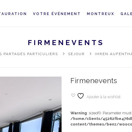
TAURATION
VOTRE ÉVÉNEMENT
MONTREUX
GAL
FIRMENEVENTS
 PARTAGÉS PARTICULIERS
SÉJOUR
IHREN AUFENTH
Firmenevents
Ajouter à la wishlist
Warning
: sizeof(): Parameter mus
/home/clients/45262fbe476
content/themes/benz/wooco