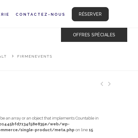
RÉSERVER
ERIE
CONTACTEZ-NOUS
OFFRES SPÉCIALES
ALT
FIRMENEVENTS
t be an array or an object that implements Countable in
db1445bfd7134f58e835e/web/wp-
mmerce/single-product/meta.php
on line
15