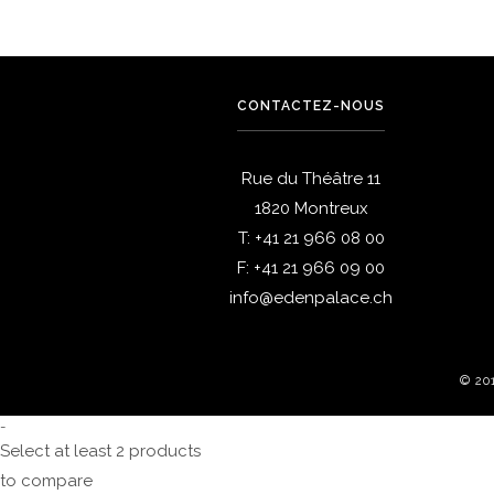
CONTACTEZ-NOUS
Rue du Théâtre 11
1820 Montreux
T:
+41 21 966 08 00
F:
+41 21 966 09 00
info@edenpalace.ch
© 20
-
Select at least 2 products
to compare