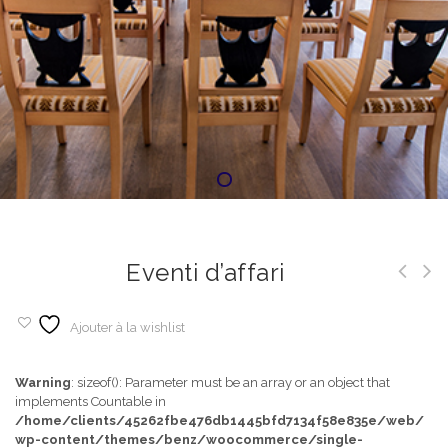
Eventi d’affari
Ajouter à la wishlist
Warning
: sizeof(): Parameter must be an array or an object that
implements Countable in
/home/clients/45262fbe476db1445bfd7134f58e835e/web/
wp-content/themes/benz/woocommerce/single-