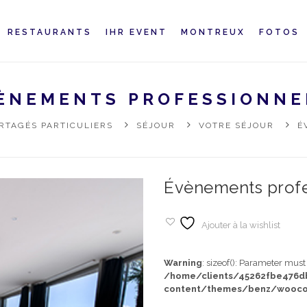
RESTAURANTS
IHR EVENT
MONTREUX
FOTOS
ÈNEMENTS PROFESSIONN
RTAGÉS PARTICULIERS
SÉJOUR
VOTRE SÉJOUR
É
Évènements prof
Ajouter à la wishlist
Warning
: sizeof(): Parameter mus
/home/clients/45262fbe476
content/themes/benz/wooco