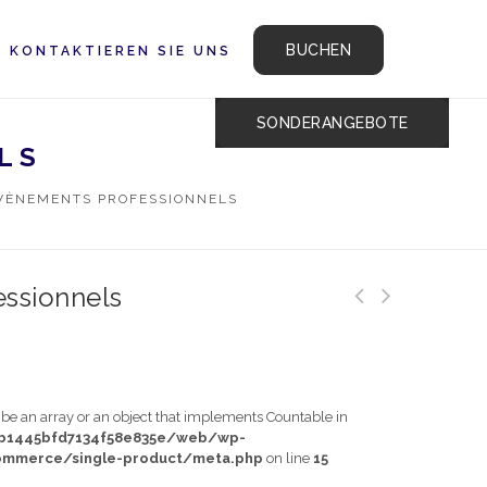
BUCHEN
KONTAKTIEREN SIE UNS
SONDERANGEBOTE
ELS
VÈNEMENTS PROFESSIONNELS
essionnels
t be an array or an object that implements Countable in
db1445bfd7134f58e835e/web/wp-
mmerce/single-product/meta.php
on line
15