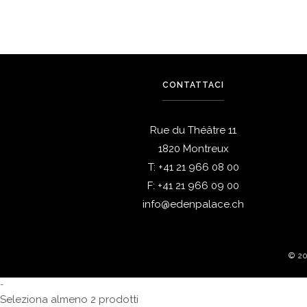
CONTATTACI
Rue du Théâtre 11
1820 Montreux
T:
+41 21 966 08 00
F:
+41 21 966 09 00
info@edenpalace.ch
© 2
-
Seleziona almeno 2 prodotti