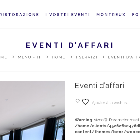
RISTORAZIONE
I VOSTRI EVENTI
MONTREUX
FO
EVENTI D’AFFARI
OME
MENU - IT
HOME
I SERVIZI
EVENTI D’AFF
Eventi d’affari
Ajouter à la wishlist
Warning
: sizeof(): Parameter mus
/home/clients/45262fbe476
content/themes/benz/wooco