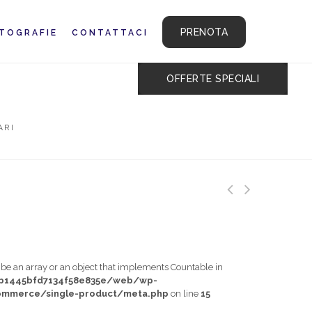
PRENOTA
TOGRAFIE
CONTATTACI
OFFERTE SPECIALI
ARI
t be an array or an object that implements Countable in
db1445bfd7134f58e835e/web/wp-
mmerce/single-product/meta.php
on line
15