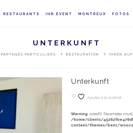
RESTAURANTS
IHR EVENT
MONTREUX
FOTOS
UNTERKUNFT
 PARTAGÉS PARTICULIERS
RESTAURATION
IHREN AU
Unterkunft
Ajouter à la wishlist
Warning
: sizeof(): Parameter mus
/home/clients/45262fbe476
content/themes/benz/wooco