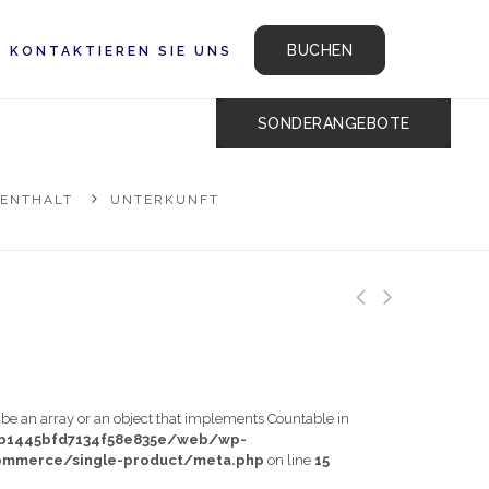
BUCHEN
KONTAKTIEREN SIE UNS
SONDERANGEBOTE
FENTHALT
UNTERKUNFT
t be an array or an object that implements Countable in
db1445bfd7134f58e835e/web/wp-
mmerce/single-product/meta.php
on line
15